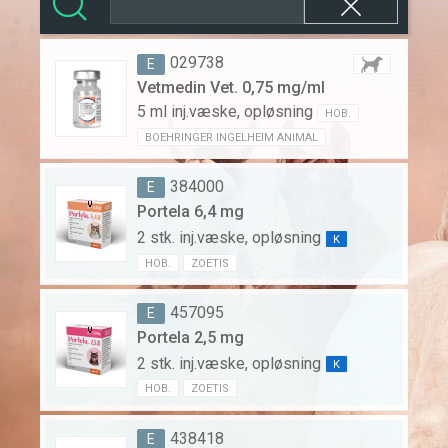
029738
E
Vetmedin Vet. 0,75 mg/ml
5 ml inj.væske, opløsning
HOB.
BOEHRINGER INGELHEIM ANIMAL
384000
E
Portela 6,4 mg
2 stk. inj.væske, opløsning
K
HOB.
ZOETIS
457095
E
Portela 2,5 mg
2 stk. inj.væske, opløsning
K
HOB.
ZOETIS
438418
E