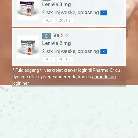
Lenivia 3 mg
2 stk. inj.væske, opløsning
K
HOB.
ZOETIS
506513
E
Lenivia 2 mg
2 stk. inj.væske, opløsning
K
HOB.
ZOETIS
* Fuld adgang til værktøjet kræver login til Pharmo. Er du
dyrlæge eller dyrlægestuderende, kan du
anmode om
login her
.